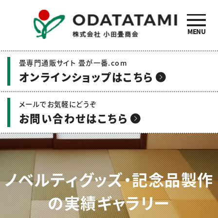
MENU
小田畳商会のご紹介 | 畳
畳専門通販サイト 畳が一番.com
の名工 小田畳商会
オンラインショップはこちら
メールでお気軽にどうぞ
お問い合わせはこちら
ノベルティグッズ・記念品製作
の実績ギャラリー