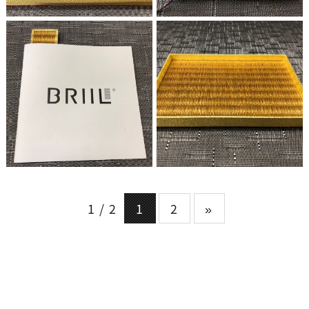
1 / 2
1
2
»