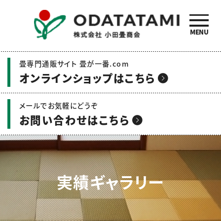
MENU
小田畳商会のご紹介 | 畳
畳専門通販サイト 畳が一番.com
の名工 小田畳商会
オンラインショップはこちら
メールでお気軽にどうぞ
お問い合わせはこちら
実績ギャラリー