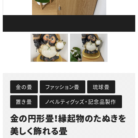
金の畳
ファッション畳
琉球畳
置き畳
ノベルティグッズ・記念品製作
金の円形畳！縁起物のたぬきを
美しく飾れる畳