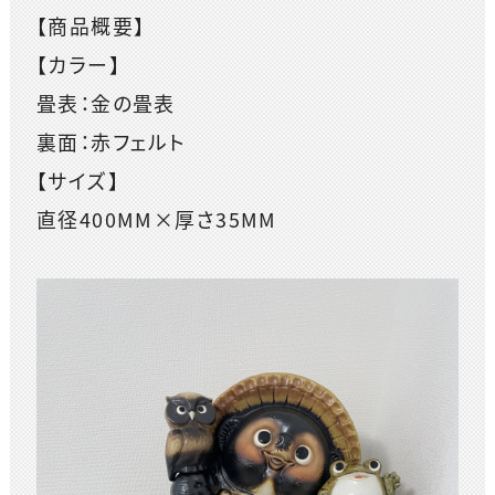
【商品概要】
【カラー】
畳表：金の畳表
裏面：赤フェルト
【サイズ】
直径400MM×厚さ35MM