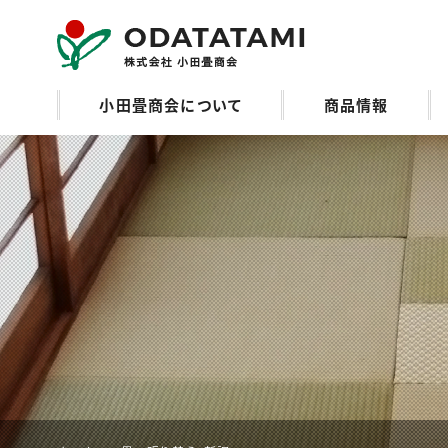
小田畳商会のご紹
小田畳商会について
商品情報
介 | 畳の名工 小田
畳商会