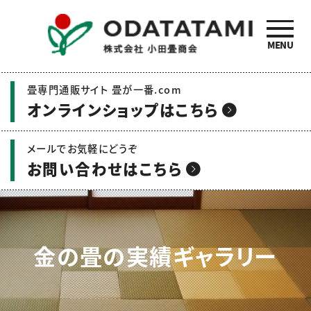
MENU
小田畳商会のご紹介 | 畳
畳専門通販サイト 畳が一番.com
の名工 小田畳商会
オンラインショップはこちら
メールでお気軽にどうぞ
お問い合わせはこちら
金の畳の実績ギャラリー