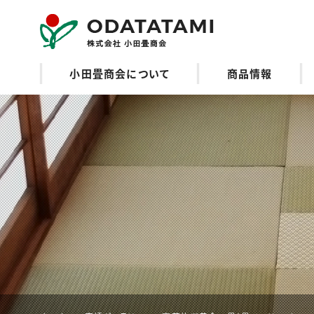
小田畳商会のご紹
小田畳商会について
商品情報
介 | 畳の名工 小田
畳商会