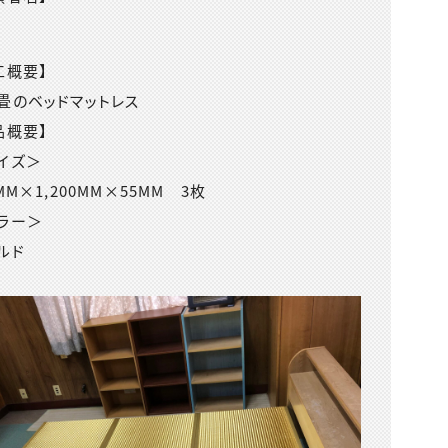
工概要】
畳のベッドマットレス
品概要】
イズ＞
MM×1,200MM×55MM 3枚
ラー＞
ルド