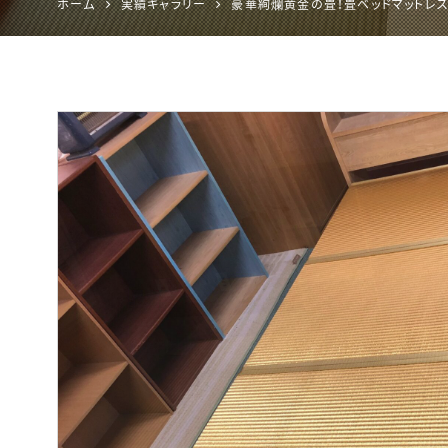
ホーム
実績ギャラリー
豪華絢爛黄金の畳！畳ベッドマットレ