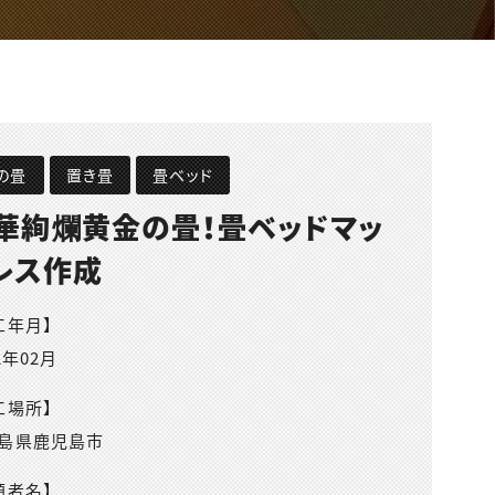
の畳
置き畳
畳ベッド
華絢爛黄金の畳！畳ベッドマッ
レス作成
工年月】
2年02月
工場所】
島県鹿児島市
頼者名】