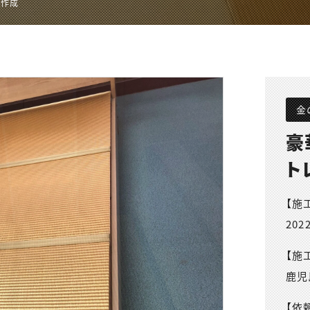
ス作成
金
豪
ト
【施
202
【施
鹿児
【依