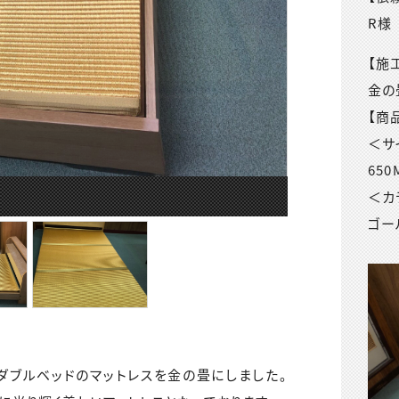
R様
【施
金の
【商
＜サ
650
＜カ
ゴー
ダブルベッドのマットレスを金の畳にしました。