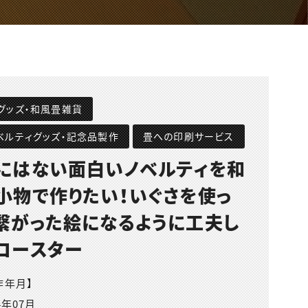
グッズ・和風畳雑貨
ベルティグッズ・記念品製作
畳への印刷サービス
にはない面白いノベルティを和
小物で作りたい！いぐさを使っ
繋がった絵になるように工夫し
コースター
作年月】
4年07月