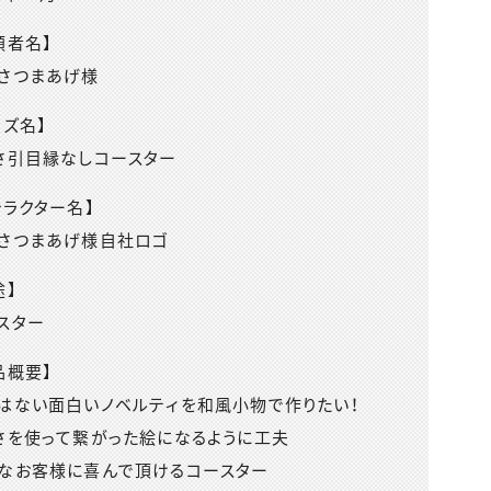
頼者名】
さつまあげ様
ッズ名】
さ引目縁なしコースター
ャラクター名】
さつまあげ様自社ロゴ
途】
スター
品概要】
はない面白いノベルティを和風小物で作りたい！
さを使って繋がった絵になるように工夫
なお客様に喜んで頂けるコースター