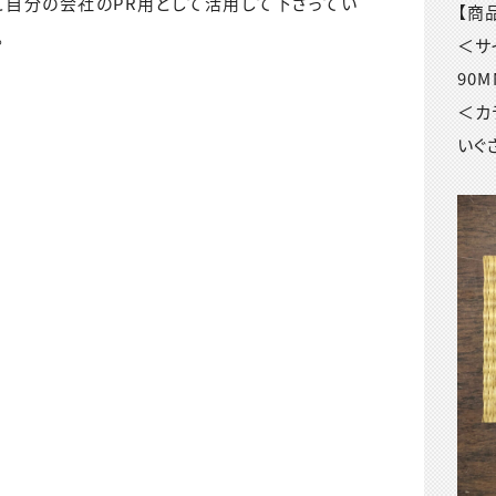
ご自分の会社のPR用として活用して下さってい
【商
。
＜サ
90
＜カ
いぐ