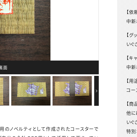
【依
中新
【グ
いぐ
【キ
中新
裏面
【用
コー
【商
他に
いぐ
用のノベルティとして作成されたコースターで
特別