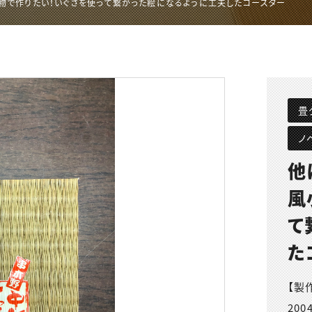
物で作りたい！いぐさを使って繋がった絵になるように工夫したコースター
畳
ノ
他
風
て
た
【製
200