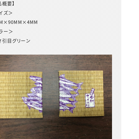
品概要】
イズ＞
MM×90MM×4MM
ラー＞
さ引目グリーン