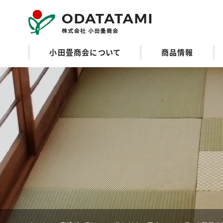
小田畳商会のご紹
小田畳商会について
商品情報
介 | 畳の名工 小田
畳商会