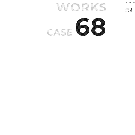
す。
WORKS
ます
68
CASE