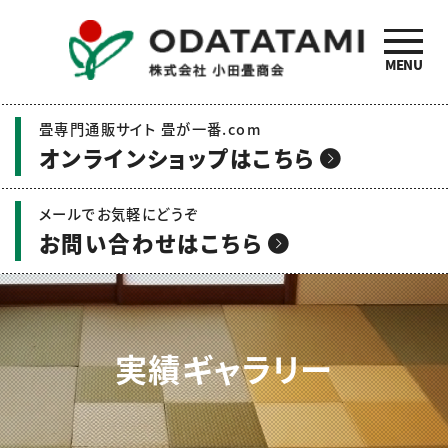
MENU
小田畳商会のご紹介 | 畳
畳専門通販サイト 畳が一番.com
の名工 小田畳商会
オンラインショップはこちら
メールでお気軽にどうぞ
お問い合わせはこちら
実績ギャラリー