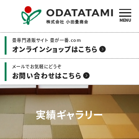
MENU
小田畳商会のご紹介 | 畳
畳専門通販サイト 畳が一番.com
の名工 小田畳商会
オンラインショップはこちら
メールでお気軽にどうぞ
お問い合わせはこちら
実績ギャラリー