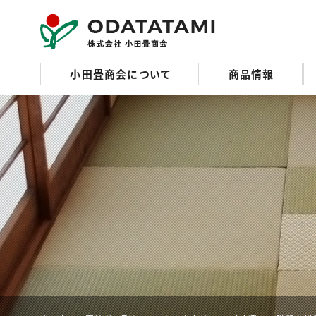
小田畳商会のご紹
小田畳商会について
商品情報
介 | 畳の名工 小田
畳商会