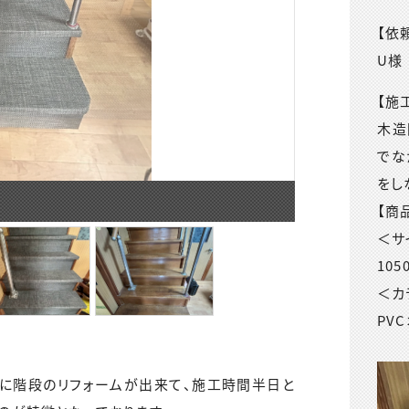
【依
U様
【施
木造
でな
をし
【商
＜サ
105
＜カ
PV
に階段のリフォームが出来て、施工時間半日と