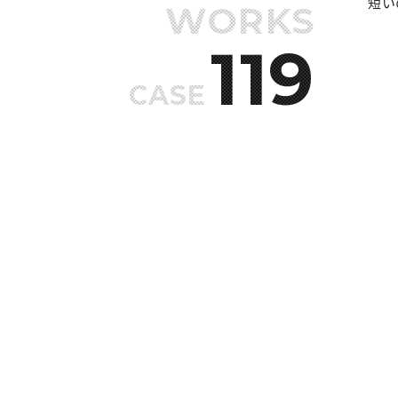
短い
WORKS
119
CASE