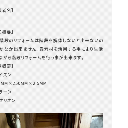
頼者名】
工概要】
階段のリフォームは階段を解体しないと出来ないの
かなか出来ません。畳素材を活用する事により生活
ながら階段リフォームを行う事が出来ます。
品概要】
イズ＞
0MM×250MM×2.5MM
ラー＞
Cオリオン