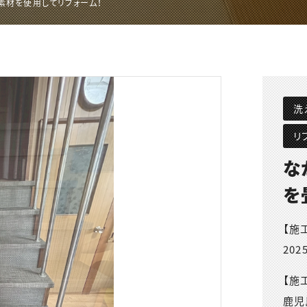
素材を使用してリフォーム！
洗
リ
な
を
【施
202
【施
鹿児