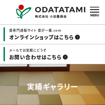
MENU
小田畳商会のご紹介 | 畳
畳専門通販サイト 畳が一番.com
の名工 小田畳商会
オンラインショップはこちら
メールでお気軽にどうぞ
お問い合わせはこちら
実績ギャラリー