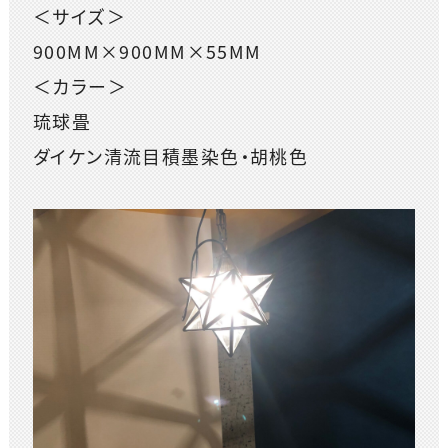
＜サイズ＞
900MM×900MM×55MM
＜カラー＞
琉球畳
ダイケン清流目積墨染色・胡桃色