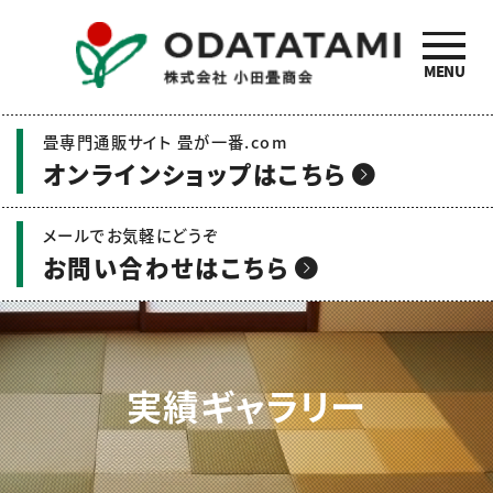
MENU
小田畳商会のご紹介 | 畳
畳専門通販サイト 畳が一番.com
の名工 小田畳商会
オンラインショップはこちら
メールでお気軽にどうぞ
お問い合わせはこちら
実績ギャラリー