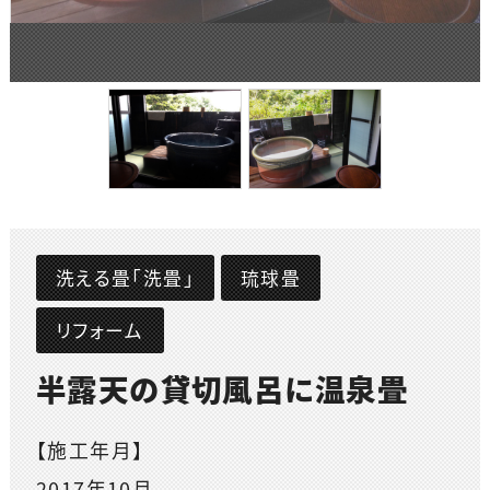
洗える畳「洗畳」
琉球畳
リフォーム
半露天の貸切風呂に温泉畳
【施工年月】
2017年10月